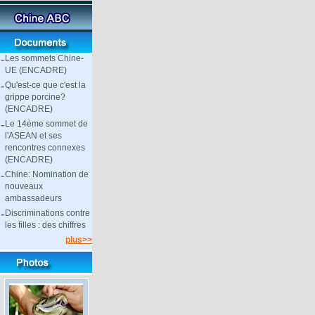
-
Les sommets Chine-
UE (ENCADRE)
-
Qu'est-ce que c'est la
grippe porcine?
(ENCADRE)
-
Le 14ème sommet de
l'ASEAN et ses
rencontres connexes
(ENCADRE)
-
Chine: Nomination de
nouveaux
ambassadeurs
-
Discriminations contre
les filles : des chiffres
plus>>