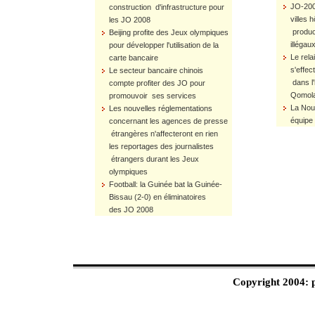
JO-2008
construction d'infrastructure pour
villes 
les JO 2008
produc
Beijing profite des Jeux olympiques
illégau
pour développer l'utilisation de la
Le rela
carte bancaire
s'effec
Le secteur bancaire chinois
dans l'
compte profiter des JO pour
Qomol
promouvoir ses services
La Nou
Les nouvelles réglementations
équipe
concernant les agences de presse
étrangères n'affecteront en rien
les reportages des journalistes
étrangers durant les Jeux
olympiques
Football: la Guinée bat la Guinée-
Bissau (2-0) en éliminatoires
des JO 2008