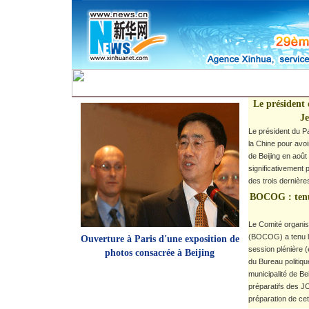
Le président 
J
Le président du P
la Chine pour avo
de Beijing en août
significativement 
des trois dernièr
BOCOG : tenue
Le Comité organis
(BOCOG) a tenu le
Ouverture à Paris d'une exposition de
session plénière (
photos consacrée à Beijing
du Bureau politiq
municipalité de Be
préparatifs des JO
préparation de ce