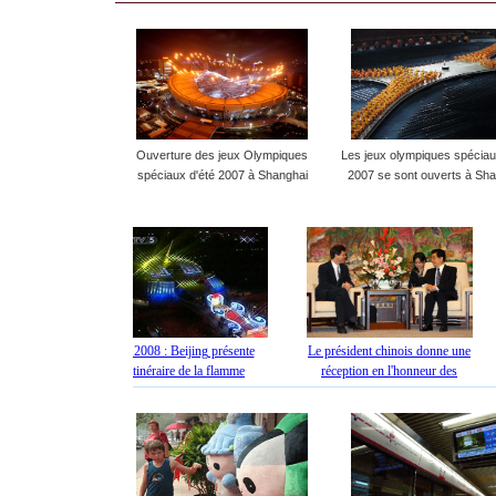
Ouverture des jeux Olympiques
Les jeux olympiques spéciau
spéciaux d'été 2007 à Shanghai
2007 se sont ouverts à Sh
JO 2008 : Beijing présente
Le président chinois donne une
Chi
 CIO
l'itinéraire de la flamme
réception en l'honneur des
an 
olympique et le design du
personnalités assistant aux Jeux
flambeau
olympiques spéciaux de
Shanghai