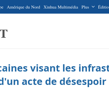
pe
Amérique du Nord
Xinhua Multimédia
Plus
Éditio
Dossiers
La Ceinture
En
et la Route
Ру
De
Es
ines visant les infras
ي
한
'un acte de désespoir
日
Por