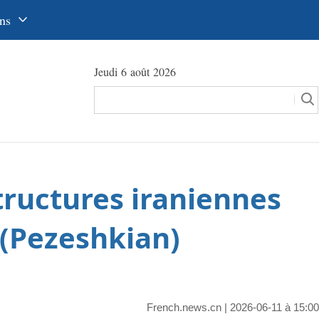
ns
中文
Jeudi 6 août 2026
glish
сский
utsch
pañol
tructures iraniennes
عرب
국어
 (Pezeshkian)
本語
tuguês
French.news.cn
| 2026-06-11 à 15:00