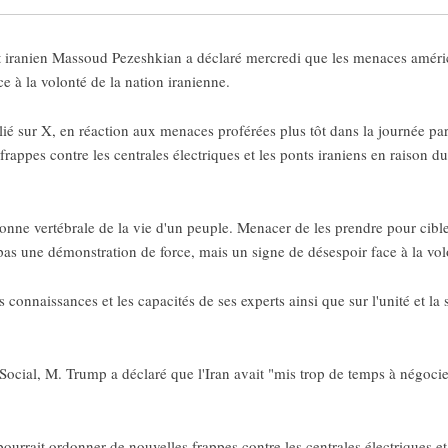
ranien Massoud Pezeshkian a déclaré mercredi que les menaces américain
e à la volonté de la nation iranienne.
lié sur X, en réaction aux menaces proférées plus tôt dans la journée pa
frappes contre les centrales électriques et les ponts iraniens en raison d
olonne vertébrale de la vie d'un peuple. Menacer de les prendre pour cible
est pas une démonstration de force, mais un signe de désespoir face à la v
 connaissances et les capacités de ses experts ainsi que sur l'unité et la so
cial, M. Trump a déclaré que l'Iran avait "mis trop de temps à négocier 
ourrait ordonner de nouvelles frappes contre les centrales électriques e