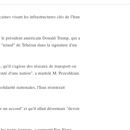
es visant les infrastructures clés de l'Iran
r le président américain Donald Trump, qui a
u "retard" de Téhéran dans la signature d'un
, qu'il s'agisse des réseaux de transport ou
olonté d'une nation", a martelé M. Pezeshkian.
lidarité nationales, l'Iran résisterait
un accord" et qu'il allait désormais "devoir
t les ponts iraniens, a rapporté Fox News