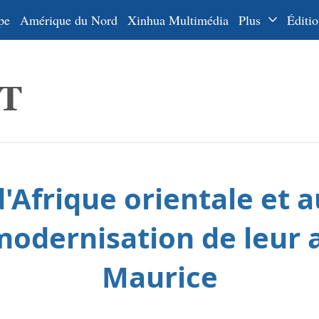
pe
Amérique du Nord
Xinhua Multimédia
Plus
Éditio
Dossiers
La Ceinture
En
et la Route
Ру
De
Es
d'Afrique orientale et a
ي
한
 modernisation de leur
日
Maurice
Por