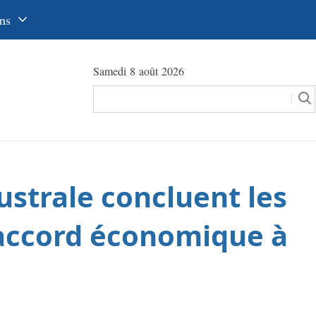
ns
中文
Samedi 8 août 2026
glish
сский
utsch
pañol
ustrale concluent les
عرب
국어
 accord économique à
本語
tuguês