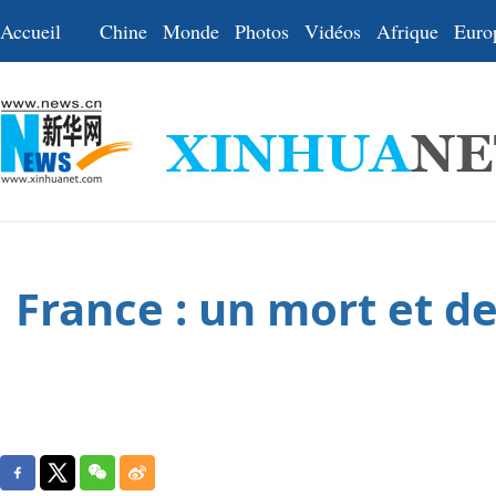
Accueil
Chine
Monde
Photos
Vidéos
Afrique
Euro
France : un mort et de