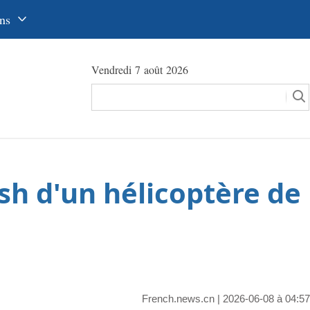
ns
中文
Vendredi 7 août 2026
glish
сский
utsch
pañol
ash d'un hélicoptère de
عرب
국어
本語
tuguês
French.news.cn
| 2026-06-08 à 04:57