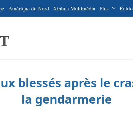
pe
Amérique du Nord
Xinhua Multimédia
Plus
Éditio
Dossiers
La Ceinture
En
et la Route
Ру
De
Es
ux blessés après le cr
ي
한
la gendarmerie
日
Por