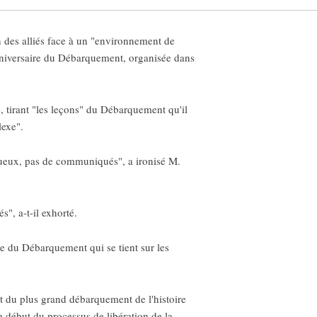
n des alliés face à un "environnement de
niversaire du Débarquement, organisée dans
é, tirant "les leçons" du Débarquement qu'il
lexe".
tueux, pas de communiqués", a ironisé M.
", a-t-il exhorté.
e du Débarquement qui se tient sur les
t du plus grand débarquement de l'histoire
e début du processus de libération de la