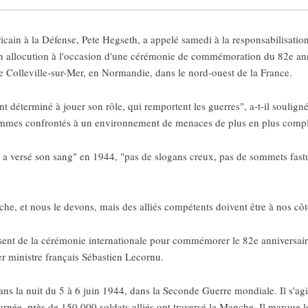
icain à la Défense, Pete Hegseth, a appelé samedi à la responsabilisatio
n allocution à l'occasion d'une cérémonie de commémoration du 82e an
de Colleville-sur-Mer, en Normandie, dans le nord-ouest de la France.
t déterminé à jouer son rôle, qui remportent les guerres", a-t-il soulign
sommes confrontés à un environnement de menaces de plus en plus comp
n a versé son sang" en 1944, "pas de slogans creux, pas de sommets fas
e, et nous le devons, mais des alliés compétents doivent être à nos côtés
bsent de la cérémonie internationale pour commémorer le 82e anniversair
r ministre français Sébastien Lecornu.
 la nuit du 5 à 6 juin 1944, dans la Seconde Guerre mondiale. Il s'agi
urnée, près de 150.000 soldats alliés ont traversé la Manche. Il marque l