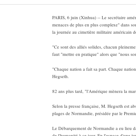
PARIS, 6 juin (Xinhua) -- Le secrétaire amér
menaces de plus en plus complexe" dans so
la journée au cimetière militaire américain 
"Ce sont des alliés solides, chacun pleinemen
faut "mettre en pratique" alors que "nous 
"Chaque nation a fait sa part. Chaque natio
Hegseth.
82 ans plus tard, "l'Amérique mènera la march
Selon la presse française, M. Hegseth est a
plages de Normandie, présidée par le Premie
Le Débarquement de Normandie a eu lieu dans
de l'humanité à ce jour. En l'espace d'une jo