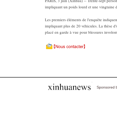
PARIS, 3 juin (Xinhua) -- Trente-sept perso
impliquant un poids lourd et une vingtaine de
Les premiers éléments de l'enquête indiquent
impliquant plus de 20 véhicules. La thèse d'
placé en garde à vue pour blessures involont
Sponsored b