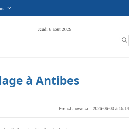
ns
中文
Jeudi 6 août 2026
glish
сский
utsch
pañol
lage à Antibes
عرب
국어
本語
French.news.cn
| 2026-06-03 à 15:14
tuguês