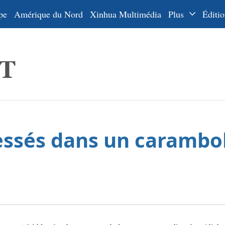
pe
Amérique du Nord
Xinhua Multimédia
Plus
Éditio
Dossiers
La Ceinture
En
et la Route
Ру
De
Es
lessés dans un carambo
ي
한
日
Por