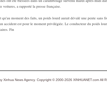
nnes ont été blessées dans un carambolage survenu mardi après-midi dans 
 voitures, a rapporté la presse française.
 qu'au moment des faits, un poids lourd aurait dévalé une pente sans fr
un accident est pour le moment privilégiée. Le conducteur du poids lourd
aires. Fin
y Xinhua News Agency. Copyright © 2000-2026 XINHUANET.com All Ri