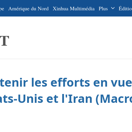
pe
Amérique du Nord
Xinhua Multimédia
Plus
Éditio
Dossiers
La Ceinture
En
et la Route
Ру
De
Es
tenir les efforts en vue
ي
한
ats-Unis et l'Iran (Macr
日
Por