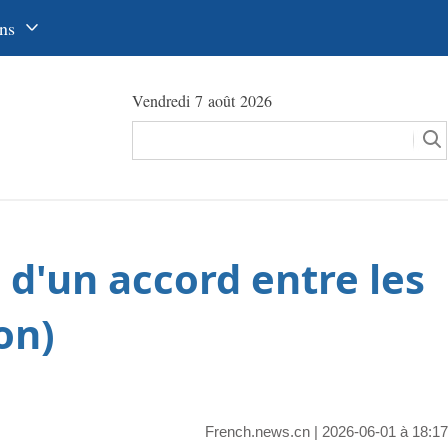
ns
中文
Vendredi 7 août 2026
glish
сский
utsch
pañol
 d'un accord entre les
عرب
국어
on)
本語
tuguês
French.news.cn
| 2026-06-01 à 18:17