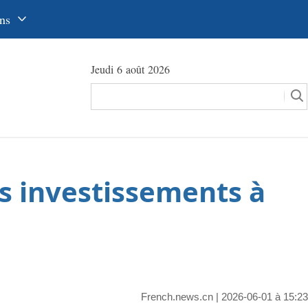
ns
中文
Jeudi 6 août 2026
glish
сский
utsch
pañol
s investissements à
عرب
국어
本語
tuguês
French.news.cn
| 2026-06-01 à 15:23