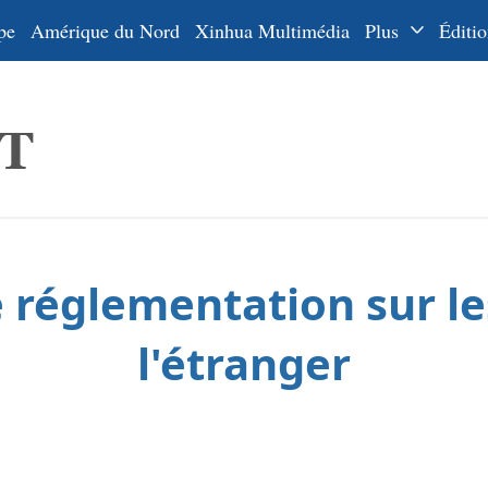
pe
Amérique du Nord
Xinhua Multimédia
Plus
Éditio
Dossiers
La Ceinture
En
et la Route
Ру
De
Es
e réglementation sur le
ي
한
l'étranger
日
Por