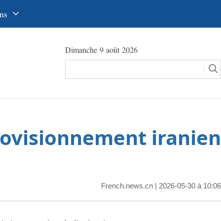
ns
中文
Dimanche 9 août 2026
glish
сский
utsch
pañol
rovisionnement iranien
عرب
국어
本語
French.news.cn
| 2026-05-30 à 10:06
tuguês