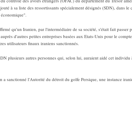
 contrôle des avoirs étrangers (OFAC) du département du Trésor amér
jouté à sa liste des ressortissants spécialement désignés (SDN), dans le
r économique".
é qu'un Iranien, par l'intermédiaire de sa société, s'était fait passer p
 auprès d'autres petites entreprises basées aux Etats-Unis pour le compte
res utilisateurs finaux iraniens sanctionnés.
N plusieurs autres personnes qui, selon lui, auraient aidé cet individu à 
 a sanctionné l'Autorité du détroit du golfe Persique, une instance iran