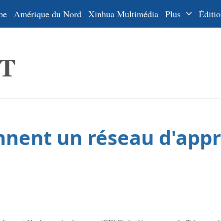
pe
Amérique du Nord
Xinhua Multimédia
Plus
Éditio
Dossiers
La Ceinture
En
et la Route
Ру
De
Es
onnent un réseau d'app
ي
한
日
Por