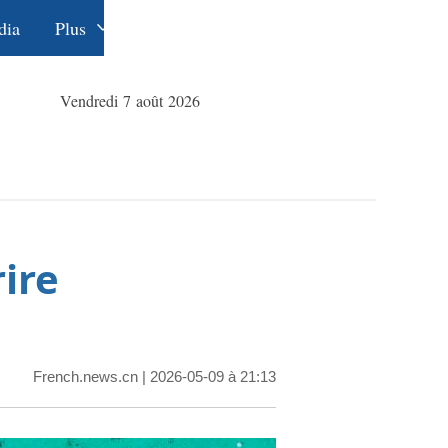
dia
Plus
Éditions
Dossiers
中文
Vendredi 7 août 2026
La Ceinture
English
et la Route
Русский
Deutsch
Español
ire
عربي
한국어
日本語
French.news.cn
| 2026-05-09 à 21:13
Português