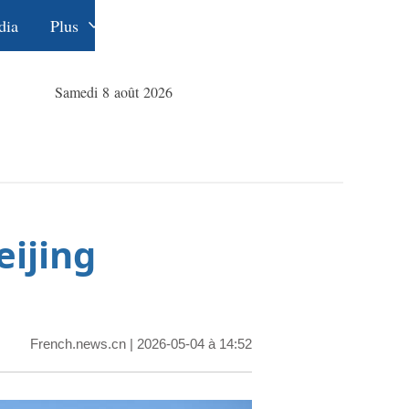
dia
Plus
Éditions
Dossiers
中文
Samedi 8 août 2026
La Ceinture
English
et la Route
Русский
Deutsch
Español
eijing
عربي
한국어
日本語
French.news.cn
| 2026-05-04 à 14:52
Português