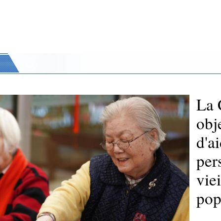
La 
obj
d'a
per
vie
pop