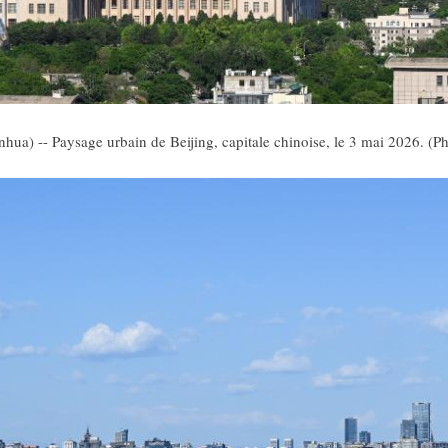
hua) -- Paysage urbain de Beijing, capitale chinoise, le 3 mai 2026. (P