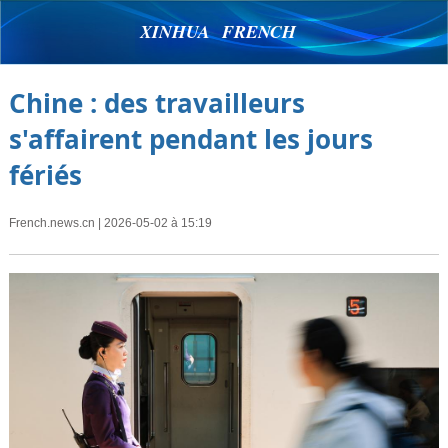
XINHUA FRENCH
Chine : des travailleurs
s'affairent pendant les jours
fériés
French.news.cn
| 2026-05-02 à 15:19