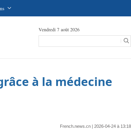
ns
中文
Vendredi 7 août 2026
glish
сский
utsch
pañol
grâce à la médecine
عرب
국어
e
本語
tuguês
French.news.cn
| 2026-04-24 à 13:18