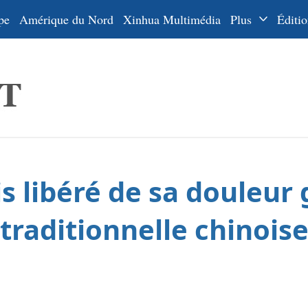
pe
Amérique du Nord
Xinhua Multimédia
Plus
Éditio
Dossiers
La Ceinture
En
et la Route
Ру
De
Es
s libéré de sa douleur 
ي
한
traditionnelle chinois
日
Por