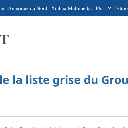
pe
Amérique du Nord
Xinhua Multimédia
Plus
Éditio
Dossiers
La Ceinture
En
et la Route
Ру
De
Es
e la liste grise du Gro
ي
한
日
Por