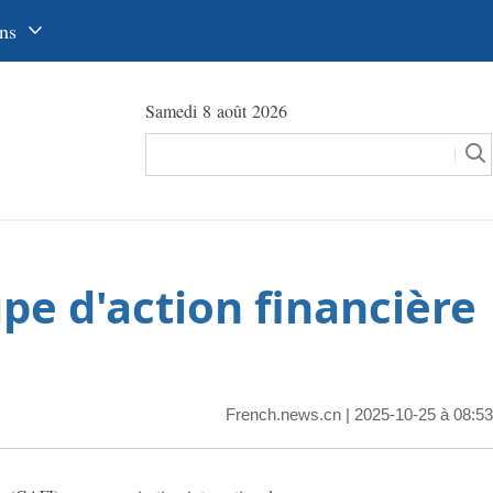
ns
中文
Samedi 8 août 2026
glish
сский
utsch
pañol
upe d'action financière
عرب
국어
本語
French.news.cn
| 2025-10-25 à 08:53
tuguês