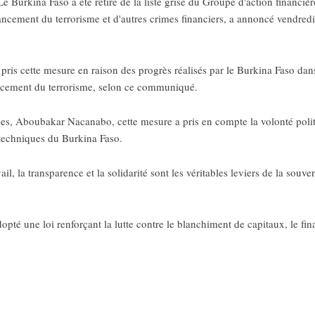
kina Faso a été retiré de la liste grise du Groupe d'action financière
inancement du terrorisme et d'autres crimes financiers, a annoncé vendred
 pris cette mesure en raison des progrès réalisés par le Burkina Faso dan
ancement du terrorisme, selon ce communiqué.
ces, Aboubakar Nacanabo, cette mesure a pris en compte la volonté politi
s techniques du Burkina Faso.
 la transparence et la solidarité sont les véritables leviers de la souvera
pté une loi renforçant la lutte contre le blanchiment de capitaux, le fin