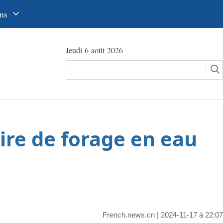
ns
中文
Jeudi 6 août 2026
glish
сский
utsch
pañol
ire de forage en eau
عرب
국어
本語
tuguês
French.news.cn
| 2024-11-17 à 22:07