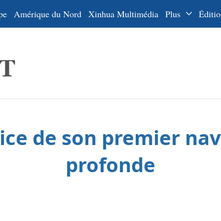
pe
Amérique du Nord
Xinhua Multimédia
Plus
Éditio
Dossiers
La Ceinture
En
et la Route
Ру
De
Es
vice de son premier nav
ي
한
profonde
日
Por