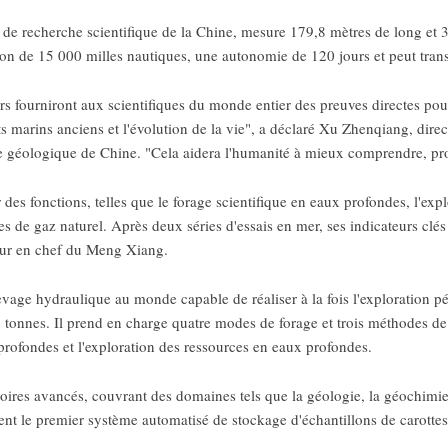
 de recherche scientifique de la Chine, mesure 179,8 mètres de long et 
ion de 15 000 milles nautiques, une autonomie de 120 jours et peut tran
rs fourniront aux scientifiques du monde entier des preuves directes pou
ats marins anciens et l'évolution de la vie", a déclaré Xu Zhenqiang, di
géologique de Chine. "Cela aidera l'humanité à mieux comprendre, proté
des fonctions, telles que le forage scientifique en eaux profondes, l'explo
tes de gaz naturel. Après deux séries d'essais en mer, ses indicateurs clé
eur en chef du Meng Xiang.
evage hydraulique au monde capable de réaliser à la fois l'exploration pét
 tonnes. Il prend en charge quatre modes de forage et trois méthodes de 
 profondes et l'exploration des ressources en eaux profondes.
ires avancés, couvrant des domaines tels que la géologie, la géochimie,
nt le premier système automatisé de stockage d'échantillons de carottes