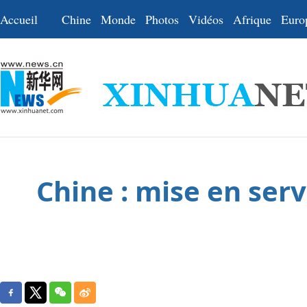
Accueil
Chine
Monde
Photos
Vidéos
Afrique
Euro
Chine : mise en ser